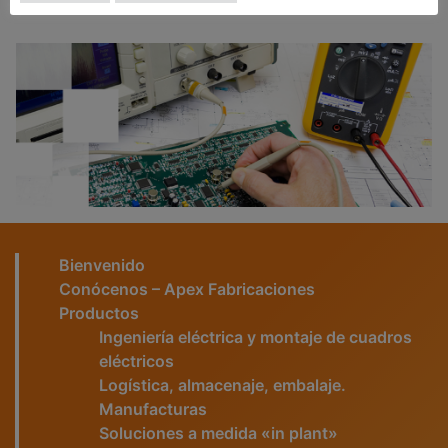
Bienvenido
Conócenos – Apex Fabricaciones
Productos
Ingeniería eléctrica y montaje de cuadros
eléctricos
Logística, almacenaje, embalaje.
Manufacturas
Soluciones a medida «in plant»